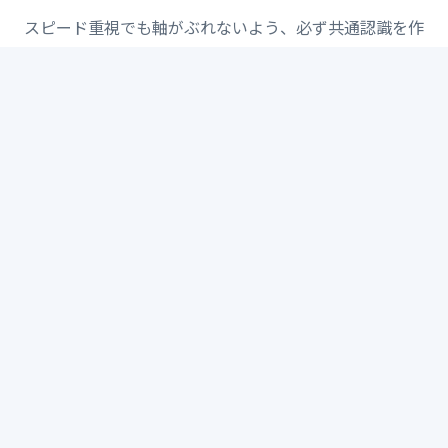
スピード重視でも軸がぶれないよう、必ず共通認識を作
りながら進行します。
STEP 01
ヒアリング / 目的整理
事業の背景や課題、目標を把握し、情報設計の起
点を明確にします。
STEP 02
構成 / ワイヤー設計
ユーザー導線と必要な情報を整理し、ページ構成
の骨格を設計します。